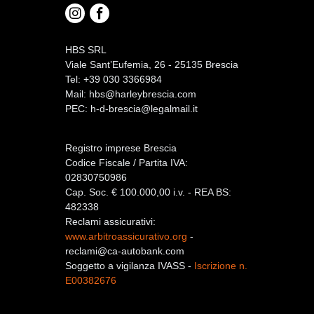
HBS SRL
Viale Sant’Eufemia, 26 - 25135 Brescia
Tel: +39 030 3366984
Mail:
hbs@harleybrescia.com
PEC:
h-d-brescia@legalmail.it
Registro imprese Brescia
Codice Fiscale / Partita IVA:
02830750986
Cap. Soc. € 100.000,00 i.v. - REA BS:
482338
Reclami assicurativi:
www.arbitroassicurativo.org
-
reclami@ca-autobank.com
Soggetto a vigilanza IVASS -
Iscrizione n.
E00382676