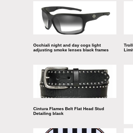
Set 
Occhiali night and day cogs light
Trol
adjusting smoke lenses black frames
Limi
Cintura Flames Belt Flat Head Stud
Detailing black