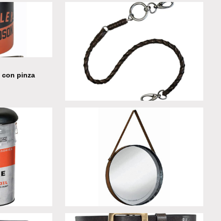
Cintura Black Buckle B&S in pelle nera
o con pinza
Catena in cuoio e metallo