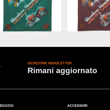
ana H-D Eagle Rider Rain Forest in
Bandana H-D Eagle Rider 
ne edizione limitata
cotone edizione limitata
ISCRIZIONE NEWSLETTER
Rimani aggiornato
EGOZIO
ACCESSORI