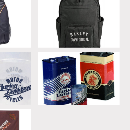
Zaino Rugged Twill - Black/Gray
chieri
Set contenitori Storage Canister