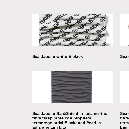
Scaldacollo white & black
Scal
Scaldacollo Bar&Shield in lana merino
Scal
fibra traspirante con proprietà
fibr
termoregolatrici Blackened Pearl in
term
Edizione Limitata
Limi