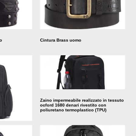
 Luxe
Specchio Galvanized Circle
mo
Cintura Brass uomo
Zaino impermeabile realizzato in tessuto
ocford 1680 denari rivestito con
poliuretano termoplastico (TPU)
 water resistant