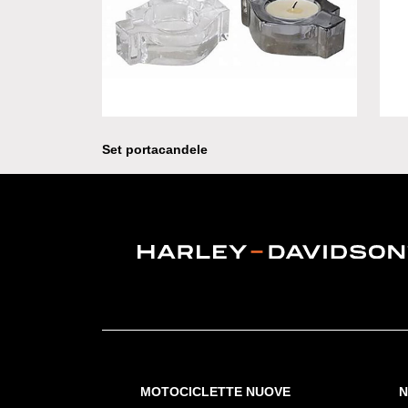
Band
coto
Set portacandele
MOTOCICLETTE NUOVE
N