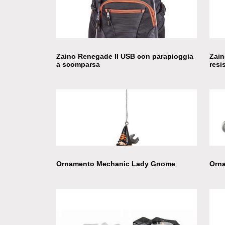
Zaino Renegade II USB con parapioggia
Zain
a scomparsa
resi
Ornamento Mechanic Lady Gnome
Orna