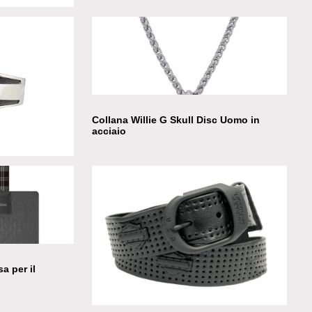
Collana Willie G Skull Disc Uomo in
acciaio
iaio da uomo
a per il