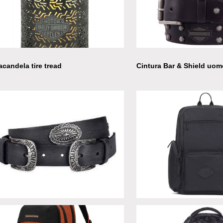
ino Celebration Outdoor
Sgabello contenitore Pre
acandela tire tread
Cintura Bar & Shield uo
ura Double Buckle donna
Zaino black crinkle nylon