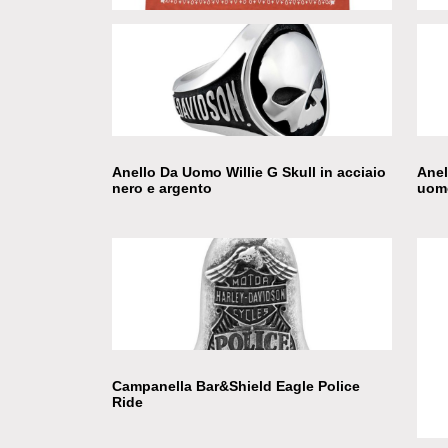
Bandana H-D Orange
Scal
Anello Da Uomo Willie G Skull in acciaio
Anel
nero e argento
uomo
Campanella Bar&Shield Eagle Police
Ride