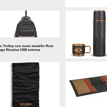
Campanella Bar&Shield P
o Trolley con ruote modello Rust
age Ricarica USB esterna
H-D Open B&S thermos a