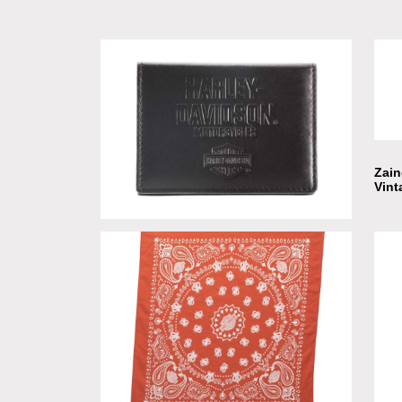
Zain
Vint
Portacarte in pelle bi-fold