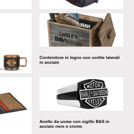
iston
Zaino Street Cruiser black orange water
resistant material
Contenitore in legno con scritte laterali
in acciaio
nd 2 Mug Set
Anello da uomo con sigillo B&S in
acciaio nero e cromo