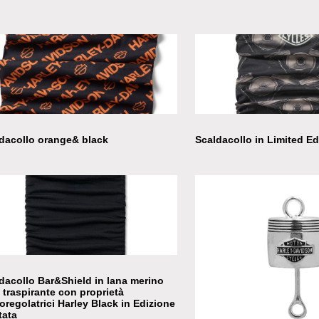
dacollo orange& black
Scaldacollo in Limited Ed
dacollo Bar&Shield in lana merino
a traspirante con proprietà
oregolatrici Harley Black in Edizione
tata