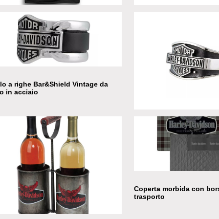
dacollo con tecnologia CoolCore
Tappeto ingresso
lo a righe Bar&Shield Vintage da
 in acciaio
Anello B&S signet in acc
Coperta morbida con bors
trasporto