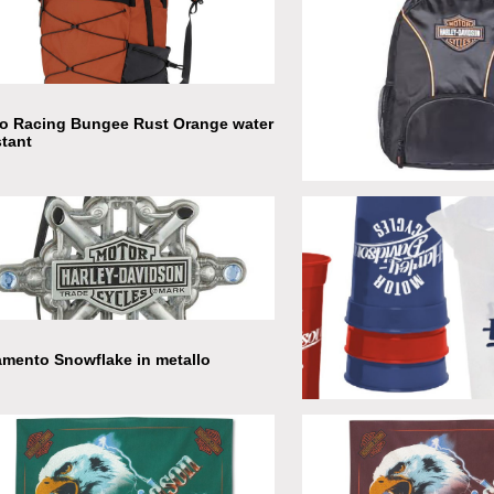
o Racing Bungee Rust Orange water
stant
Zaino black
mento Snowflake in metallo
Set Pitcher brocca + 4 bic