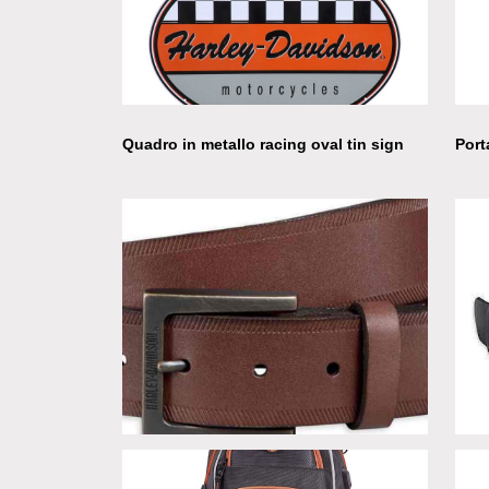
Cusc
Quadro in metallo racing oval tin sign
Port
Cintura Debossed Cowhide uomo
Cint