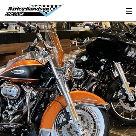
030 3366984
Viale Sant’Eufemia, 26 - Brescia