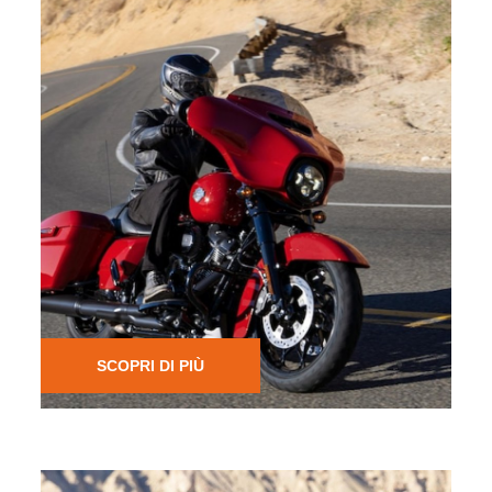
ASSICURAZIONE
H-D® PROTECTION e HARLEY | RIDER PROTECTION™
i programmi assicurativi gestiti in collaborazione con ITAS
Mutua e regolato dalle Autorità competenti.
SCOPRI DI PIÙ