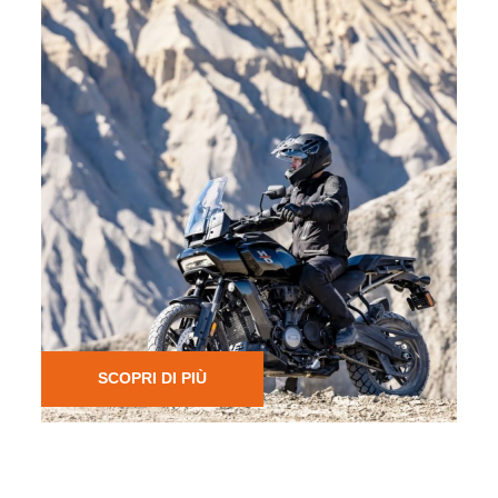
NOLEGGIO
Da Harley-Davidson® Brescia puoi noleggiare la tu
Harley®. I motociclisti interessati possono contattare
direttamente la concessionaria per avere tutte le
informazioni.
SCOPRI DI PIÙ