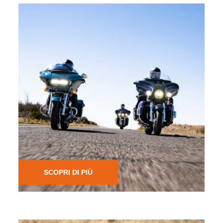
SERVIZI FINANZIARi
Scopri le soluzioni di finanziamento per l’acquisto di
motociclette H-D® nuove e usate. Puoi avere l’Harley-
®
Davidson
dei tuoi sogni: costa meno di quello che pensi.
SCOPRI DI PIÙ