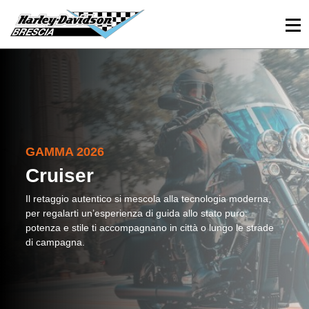
030 3366984
Viale Sant’Eufemia, 26 - Brescia
GAMMA 2026
Cruiser
Il retaggio autentico si mescola alla tecnologia moderna,
per regalarti un’esperienza di guida allo stato puro:
potenza e stile ti accompagnano in città o lungo le strade
di campagna.