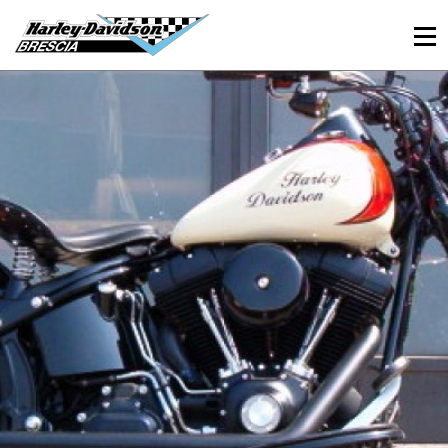
030 3366984
Viale Sant’Eufemia, 26 - Brescia