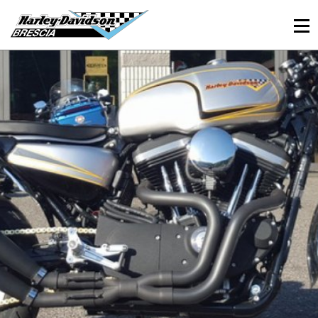
030 3366984
Viale Sant’Eufemia, 26 - Brescia