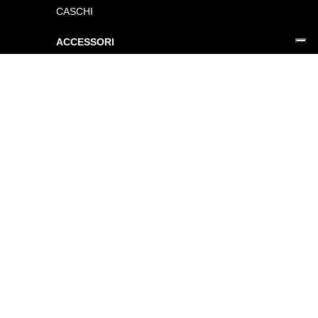
CASCHI
ACCESSORI
ACCESSORI NUOVI
ACCESSORI USATI
ORARIO
Concessionaria
Lun.: 14.30-19.00
Mar. - Ven.: 9.00-12.30 / 14.30-19.00
Sab.: 8.30-12.30 / 14.30-18.30
Officina
Lun.: 14.30-18.30
Mar. - Ven.: 8.30-12.30 / 14.30-18.30
Sab.: 8.30-12.30