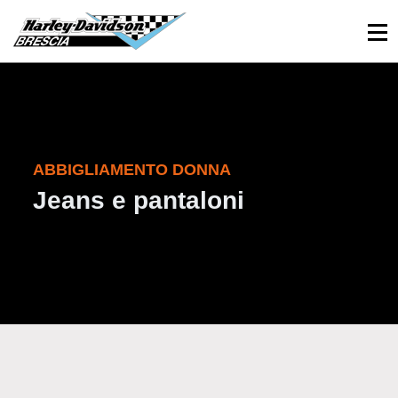
030 3366984
Viale Sant’Eufemia, 26 - Brescia
ABBIGLIAMENTO DONNA
Jeans e pantaloni