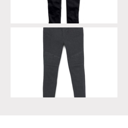
Jeans Label Core Skinny Mid-Rise BLK donna
Pantalone donna Limited Edition