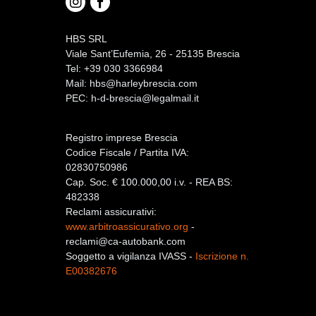
HBS SRL
Viale Sant’Eufemia, 26 - 25135 Brescia
Tel: +39 030 3366984
Mail:
hbs@harleybrescia.com
PEC:
h-d-brescia@legalmail.it
Registro imprese Brescia
Codice Fiscale / Partita IVA:
02830750986
Cap. Soc. € 100.000,00 i.v. - REA BS:
482338
Reclami assicurativi:
www.arbitroassicurativo.org
-
reclami@ca-autobank.com
Soggetto a vigilanza IVASS -
Iscrizione n.
E00382676