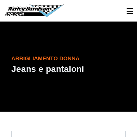
030 3366984
Viale Sant’Eufemia, 26 - Brescia
ABBIGLIAMENTO DONNA
Jeans e pantaloni