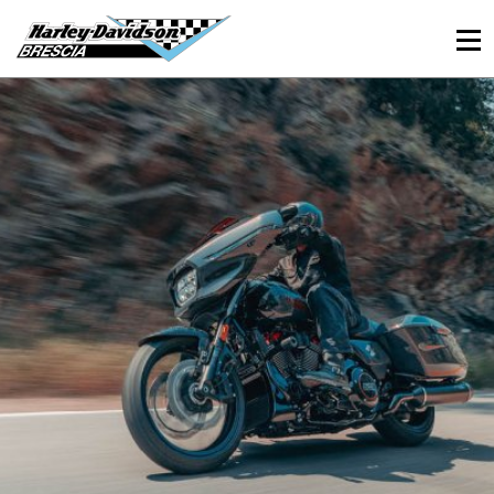
030 3366984
Viale Sant’Eufemia, 26 - Brescia