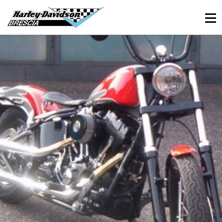
030 3366984
Viale Sant’Eufemia, 26 - Brescia