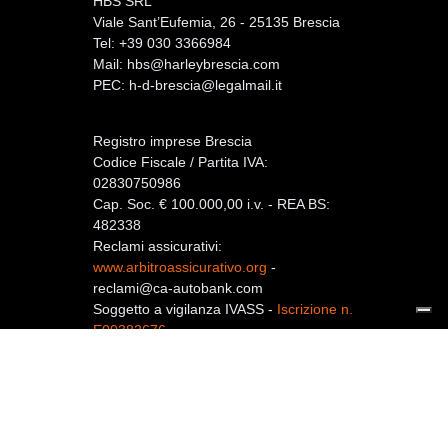
HBS SRL
Viale Sant’Eufemia, 26 - 25135 Brescia
Tel: +39 030 3366984
Mail:
hbs@harleybrescia.com
PEC:
h-d-brescia@legalmail.it
Registro imprese Brescia
Codice Fiscale / Partita IVA:
02830750986
Cap. Soc. € 100.000,00 i.v. - REA BS:
482338
Reclami assicurativi:
www.arbitroassicurativo.org
-
reclami@ca-autobank.com
Soggetto a vigilanza IVASS -
Iscrizione n.
E00382676
Privacy policy
-
Cookie policy
-
Preferenze Cookie
-