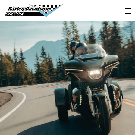
030 3366984
Viale Sant’Eufemia, 26 - Brescia