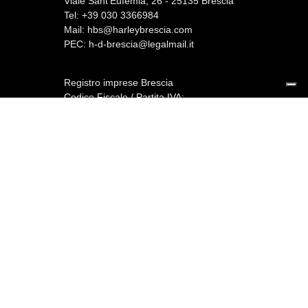
Viale Sant’Eufemia, 26 - 25135 Brescia
Tel: +39 030 3366984
Mail:
hbs@harleybrescia.com
PEC:
h-d-brescia@legalmail.it
Registro imprese Brescia
Codice Fiscale / Partita IVA:
02830750986
Cap. Soc. € 100.000,00 i.v. - REA BS:
482338
Reclami assicurativi:
www.arbitroassicurativo.org
-
reclami@ca-autobank.com
Soggetto a vigilanza IVASS -
Iscrizione n.
E00382676
Privacy policy
-
Cookie policy
-
Preferenze Cookie
-
Credits:
Asuar
-
bow.agency