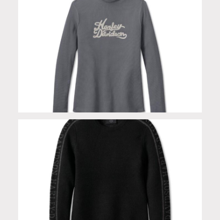
Dolcevita leggero grey in cotone modal spandex