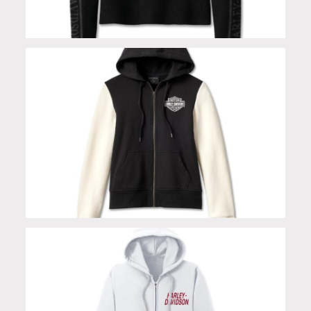
Maglione black con scritta sulle maniche limited
edition
Felpa con zip black white in edizione limitata