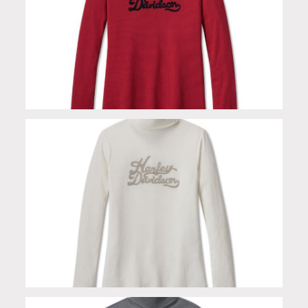
Dolcevita leggero red in cotone modal spandex
Dolcevita leggero white in cotone modal spandex