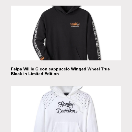
Felpa Willie G con cappuccio Winged Wheel True
Black in Limited Edition