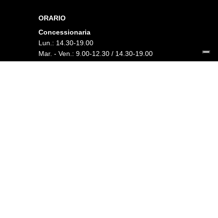
ORARIO
Concessionaria
Lun.: 14.30-19.00
Mar. - Ven.: 9.00-12.30 / 14.30-19.00
Sab.: 8.30-12.30 / 14.30-18.30
Officina
Lun.: 14.30-18.30
Mar. - Ven.: 8.30-12.30 / 14.30-18.30
Sab.: 8.30-12.30
FOLLOW US