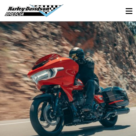
030 3366984
Viale Sant’Eufemia, 26 - Brescia