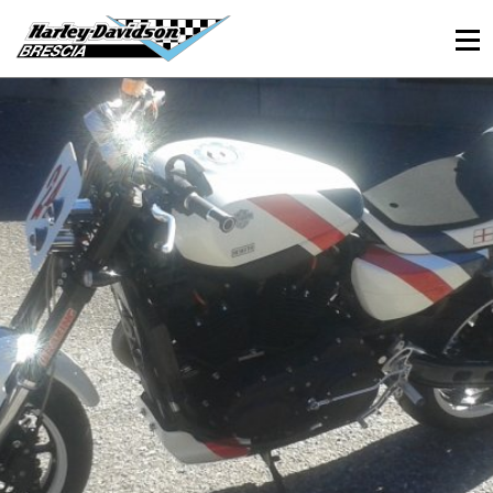
030 3366984
Viale Sant’Eufemia, 26 - Brescia