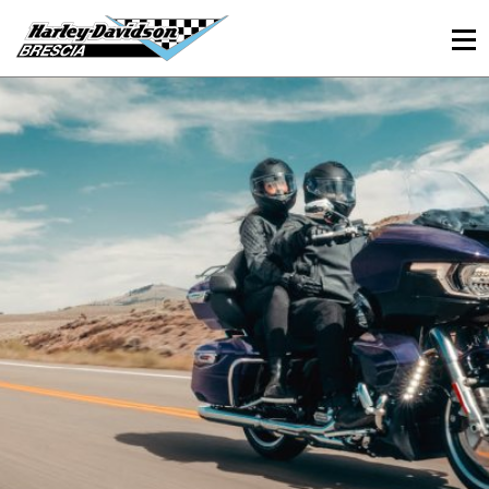
030 3366984
Viale Sant’Eufemia, 26 - Brescia