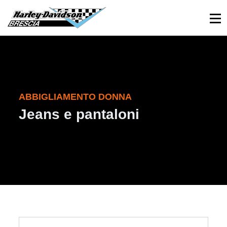
030 3366984
Viale Sant’Eufemia, 26 - Brescia
ABBIGLIAMENTO DONNA
Jeans e pantaloni