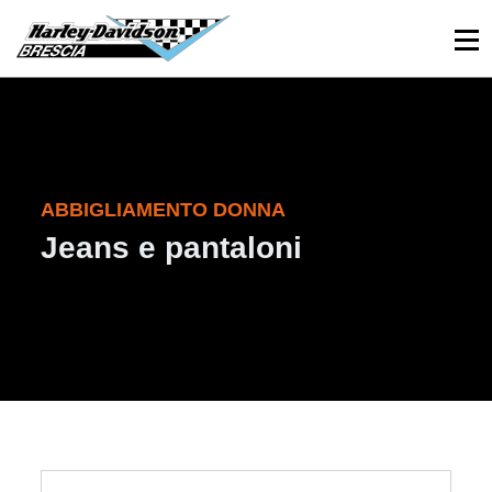
030 3366984
Viale Sant’Eufemia, 26 - Brescia
ABBIGLIAMENTO DONNA
Jeans e pantaloni